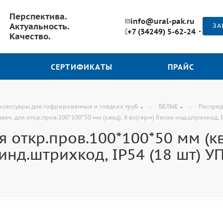
Перспектива.
info@ural-pak.ru
Актуальность.
ЗА
+7 (34249) 5-62-24
Качество.
СЕРТИФИКАТЫ
ПРАЙС
—
—
ксессуары для гофрированных и гладких труб
БЕЛЫЕ
Распре
яч. для откр.пров.100*100*50 мм (квад), 8 вх(герм) белая инд.штрихкод, I
 откр.пров.100*100*50 мм (кв
инд.штрихкод, IP54 (18 шт) У