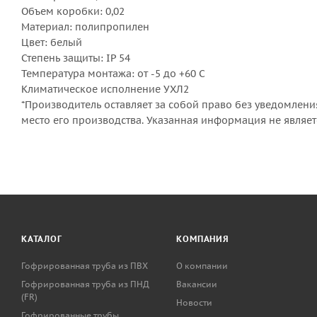
Объем коробки: 0,02
Материал: полипропилен
Цвет: белый
Степень защиты: IP 54
Температура монтажа: от -5 до +60 С
Климатическое исполнение УХЛ2
*Производитель оставляет за собой право без уведомлени
место его производства. Указанная информация не являе
КАТАЛОГ
КОМПАНИЯ
Гофрированная труба из ПВХ
О компании
Гофрированная труба из ПНД
Вакансии
(FR)
Новости
Гофрированные трубы