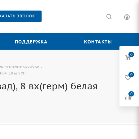
КАЗАТЬ ЗВОНОК
ПОДДЕРЖКА
КОНТАКТЫ
0
—
делительные коробки
P54 (18 шт) УП
0
ад), 8 вх(герм) белая
П
0