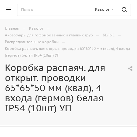
Каталог
—
—
Главная
Каталог
—
—
Аксессуары для гофрированных и гладких труб
БЕЛЫЕ
—
Распределительные коробки
Коробка распаяч. для открыт. проводки 65*65*50 мм (квад), 4 входа
(гермов) белая IP54 (10шт) УП
Коробка распаяч. для
открыт. проводки
65*65*50 мм (квад), 4
входа (гермов) белая
IP54 (10шт) УП