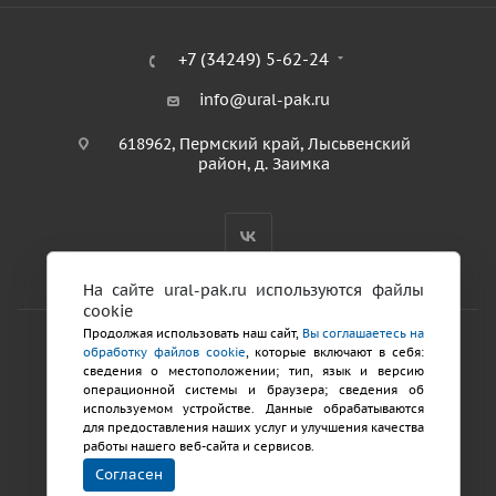
+7 (34249) 5-62-24
info@ural-pak.ru
618962, Пермский край, Лысьвенский
район, д. Заимка
На сайте ural-pak.ru используются файлы
cookie
Продолжая использовать наш сайт,
Вы соглашаетесь на
обработку файлов cookie
, которые включают в себя:
2026 © ООО «ТД Урал ПАК»
сведения о местоположении; тип, язык и версию
Политика конфиденциальности
операционной системы и браузера; сведения об
используемом устройстве. Данные обрабатываются
для предоставления наших услуг и улучшения качества
Разработка сайтов
работы нашего веб-сайта и сервисов.
Продвижение
Согласен
сайта