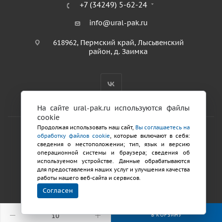
+7 (34249) 5-62-24
info@ural-pak.ru
618962, Пермский край, Лысьвенский
район, д. Заимка
На сайте ural-pak.ru используются файлы
cookie
Продолжая использовать наш сайт,
Вы соглашаетесь на
обработку файлов cookie
, которые включают в себя:
2026 © ООО «ТД Урал ПАК»
сведения о местоположении; тип, язык и версию
Политика конфиденциальности
операционной системы и браузера; сведения об
используемом устройстве. Данные обрабатываются
для предоставления наших услуг и улучшения качества
Разработка сайтов
работы нашего веб-сайта и сервисов.
Продвижение
Согласен
сайта
В КОРЗИНУ