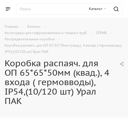
Каталог
—
—
Главная
Каталог
—
—
Аксессуары для гофрированных и гладких труб
СЕРЫЕ
—
Распределительные коробки
Коробка распаяч. для ОП 65*65*50мм (квад.), 4 входа ( гермовводы),
IP54,(10/120 шт) Урал ПАК
Коробка распаяч. для
ОП 65*65*50мм (квад.), 4
входа ( гермовводы),
IP54,(10/120 шт) Урал
ПАК