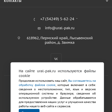
КОНТАКТЫ
+7 (34249) 5-62-24
info@ural-pak.ru
618962, Пермский край, Лысьвенский
район, д. Заимка
На сайте ural-pak.ru используются файлы
cookie
Продолжая использовать наш сайт,
Вы соглашаетесь на
обработку файлов cookie
, которые включают в себя:
2026 © ООО «ТД Урал ПАК»
сведения о местоположении; тип, язык и версию
Политика конфиденциальности
операционной системы и браузера; сведения об
используемом устройстве. Данные обрабатываются
для предоставления наших услуг и улучшения качества
Разработка сайтов
работы нашего веб-сайта и сервисов.
Продвижение