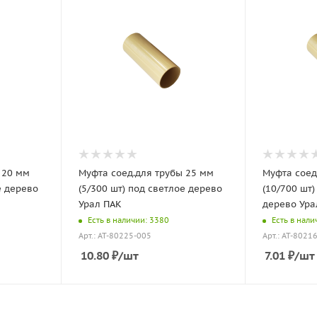
 20 мм
Муфта соед.для трубы 25 мм
Муфта соед
е дерево
(5/300 шт) под светлое дерево
(10/700 шт)
Урал ПАК
дерево Ура
Есть в наличии: 3380
Есть в нали
Арт.: АТ-80225-005
Арт.: АТ-8021
10.80
₽
/шт
7.01
₽
/шт