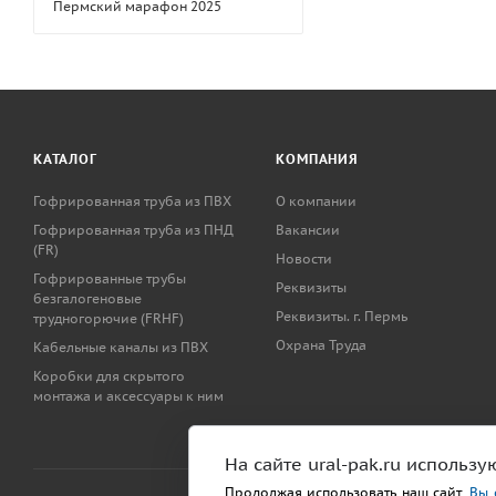
Пермский марафон 2025
КАТАЛОГ
КОМПАНИЯ
Гофрированная труба из ПВХ
О компании
Гофрированная труба из ПНД
Вакансии
(FR)
Новости
Гофрированные трубы
Реквизиты
безгалогеновые
Реквизиты. г. Пермь
трудногорючие (FRHF)
Охрана Труда
Кабельные каналы из ПВХ
Коробки для скрытого
монтажа и аксессуары к ним
На сайте ural-pak.ru использу
Продолжая использовать наш сайт,
Вы 