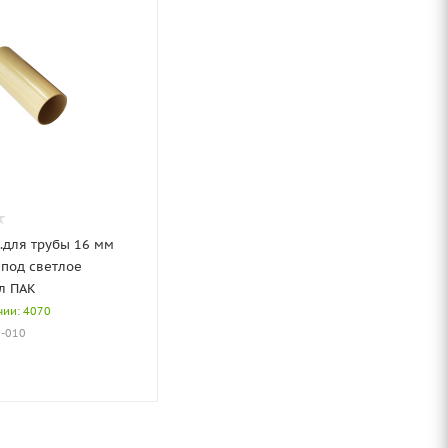
.для трубы 16 мм
 под светлое
л ПАК
чии: 4070
6-010