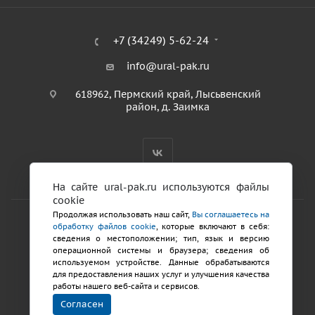
+7 (34249) 5-62-24
info@ural-pak.ru
618962, Пермский край, Лысьвенский
район, д. Заимка
На сайте ural-pak.ru используются файлы
cookie
Продолжая использовать наш сайт,
Вы соглашаетесь на
обработку файлов cookie
, которые включают в себя:
2026 © ООО «ТД Урал ПАК»
сведения о местоположении; тип, язык и версию
Политика конфиденциальности
операционной системы и браузера; сведения об
используемом устройстве. Данные обрабатываются
для предоставления наших услуг и улучшения качества
Разработка сайтов
работы нашего веб-сайта и сервисов.
Продвижение
Согласен
сайта