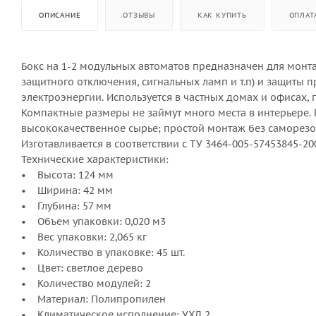
ОПИСАНИЕ
ОТЗЫВЫ
КАК КУПИТЬ
ОПЛАТ
Бокс на 1-2 модульных автоматов предназначен для монт
защитного отключения, сигнальных ламп и т.п) и защиты
электроэнергии. Используется в частных домах и офисах,
Компактные размеры не займут много места в интерьере.
высококачественное сырье; простой монтаж без саморезо
Изготавливается в соответствии с ТУ 3464-005-57453845-20
Технические характеристики:
• Высота: 124 мм
• Ширина: 42 мм
• Глубина: 57 мм
• Объем упаковки: 0,020 м3
• Вес упаковки: 2,065 кг
• Количество в упаковке: 45 шт.
• Цвет: светлое дерево
• Количество модулей: 2
• Материал: Полипропилен
• Климатическое исполнение: УХЛ 2