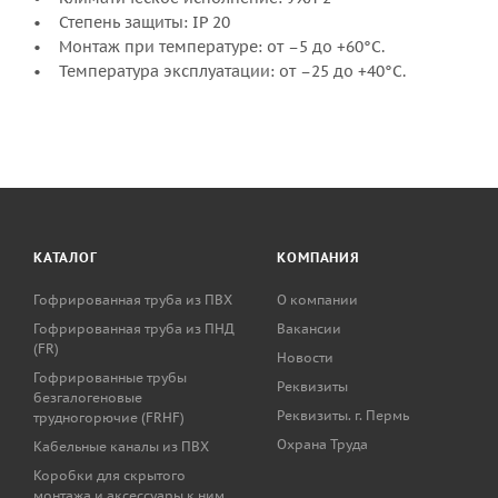
• Степень защиты: IP 20
• Монтаж при температуре: от –5 до +60°С.
• Температура эксплуатации: от –25 до +40°С.
КАТАЛОГ
КОМПАНИЯ
Гофрированная труба из ПВХ
О компании
Гофрированная труба из ПНД
Вакансии
(FR)
Новости
Гофрированные трубы
Реквизиты
безгалогеновые
Реквизиты. г. Пермь
трудногорючие (FRHF)
Охрана Труда
Кабельные каналы из ПВХ
Коробки для скрытого
монтажа и аксессуары к ним