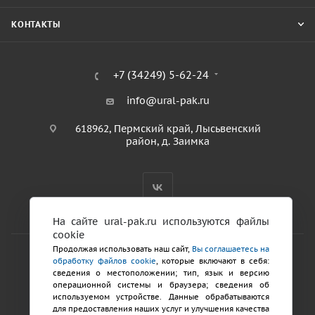
КОНТАКТЫ
+7 (34249) 5-62-24
info@ural-pak.ru
618962, Пермский край, Лысьвенский
район, д. Заимка
На сайте ural-pak.ru используются файлы
cookie
Продолжая использовать наш сайт,
Вы соглашаетесь на
обработку файлов cookie
, которые включают в себя:
2026 © ООО «ТД Урал ПАК»
сведения о местоположении; тип, язык и версию
Политика конфиденциальности
операционной системы и браузера; сведения об
используемом устройстве. Данные обрабатываются
для предоставления наших услуг и улучшения качества