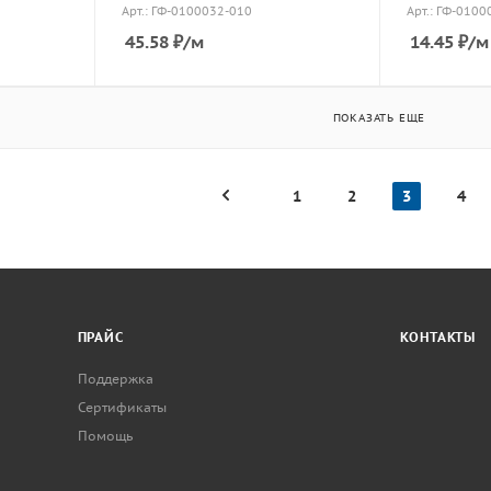
Арт.: ГФ-0100032-010
Арт.: ГФ-0100
45.58
₽
/м
14.45
₽
/м
ПОКАЗАТЬ ЕЩЕ
1
2
3
4
ПРАЙС
КОНТАКТЫ
Поддержка
Сертификаты
Помощь