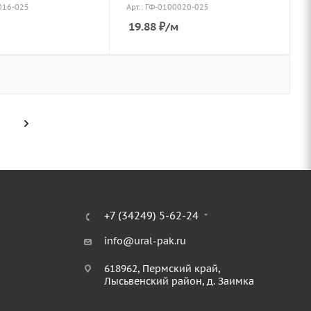
016-025
Арт.: ГФ-0100020-025
19.88
₽
/м
+7 (34249) 5-62-24
info@ural-pak.ru
618962, Пермский край,
Лысьвенский район, д. Заимка