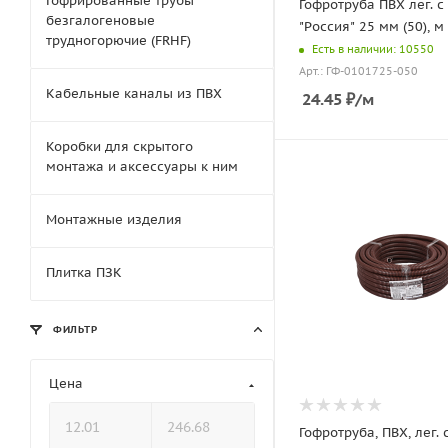
Гофрированные трубы
Гофротруба ПВХ лег. с 
безгалогеновые
"Россия" 25 мм (50), м
трудногорючие (FRHF)
Есть в наличии: 10550
Арт.: ГФ-0101725-050
Кабельные каналы из ПВХ
24.45
₽
/м
Коробки для скрытого
монтажа и аксессуары к ним
Монтажные изделия
Плитка ПЗК
ФИЛЬТР
Цена
Гофротруба, ПВХ, лег. 