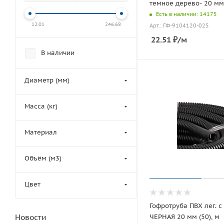
темное дерево- 20 мм 
Есть в наличии: 14175
12.01
246.68
Арт.: ГФ-9104120-025
22.51
₽
/м
В наличии
Диаметр (мм)
Масса (кг)
Материал
Объём (м3)
Цвет
Гофротруба ПВХ лег. с
Новости
ЧЕРНАЯ 20 мм (50), м