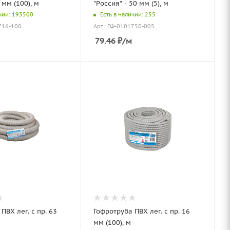
 мм (100), м
"Россия" - 50 мм (5), м
чии: 193500
Есть в наличии: 255
716-100
Арт.: ГФ-0101750-005
79.46
₽
/м
ПВХ лег. с пр. 63
Гофротруба ПВХ лег. с пр. 16
мм (100), м