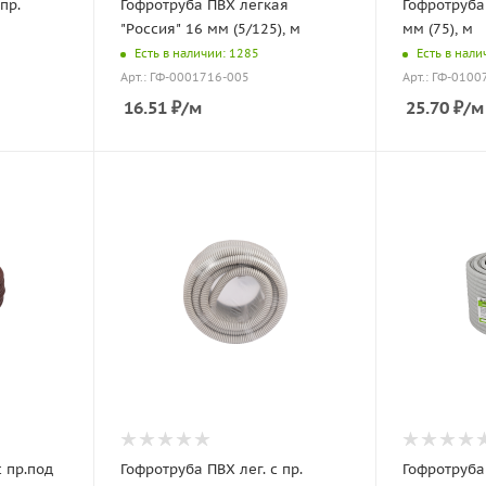
пр.
Гофротруба ПВХ легкая
Гофротруба 
"Россия" 16 мм (5/125), м
мм (75), м
Есть в наличии: 1285
Есть в нали
Арт.: ГФ-0001716-005
Арт.: ГФ-0100
16.51
₽
/м
25.70
₽
/м
с пр.под
Гофротруба ПВХ лег. с пр.
Гофротруба 