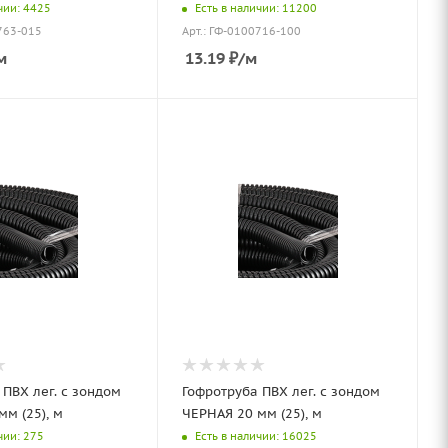
чии: 4425
Есть в наличии: 11200
763-015
Арт.: ГФ-0100716-100
м
13.19
₽
/м
 ПВХ лег. с зондом
Гофротруба ПВХ лег. с зондом
м (25), м
ЧЕРНАЯ 20 мм (25), м
чии: 275
Есть в наличии: 16025