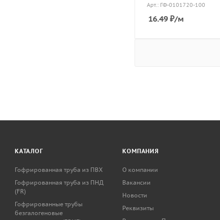
Арт.: ГФ-0101720-100
16.49
₽
/м
КАТАЛОГ
КОМПАНИЯ
Гофрированная труба из ПВХ
О компании
Гофрированная труба из ПНД
Вакансии
(FR)
Новости
Гофрированные трубы
Реквизиты
безгалогеновые