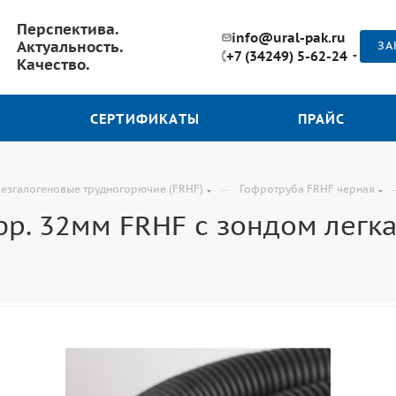
Перспектива.
info@ural-pak.ru
Актуальность.
ЗА
+7 (34249) 5-62-24
Качество.
СЕРТИФИКАТЫ
ПРАЙС
—
езгалогеновые трудногорючие (FRHF)
Гофротруба FRHF черная
фр. 32мм FRHF с зондом легкая