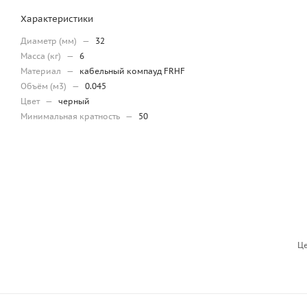
Характеристики
Диаметр (мм)
—
32
Масса (кг)
—
6
Материал
—
кабельный компауд FRHF
Объём (м3)
—
0.045
Цвет
—
черный
Минимальная кратность
—
50
Це