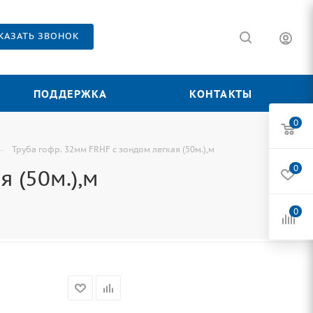
КАЗАТЬ ЗВОНОК
ПОДДЕРЖКА
КОНТАКТЫ
0
—
Труба гофр. 32мм FRHF с зондом легкая (50м.),м
0
 (50м.),м
0