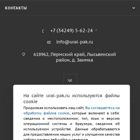
КОНТАКТЫ
+7 (34249) 5-62-24
info@ural-pak.ru
618962, Пермский край, Лысьвенский
район, д. Заимка
На сайте ural-pak.ru используются файлы
cookie
Продолжая использовать наш сайт,
Вы соглашаетесь на
обработку файлов cookie
, которые включают в себя:
2026 © ООО «ТД Урал ПАК»
сведения о местоположении; тип, язык и версию
Политика конфиденциальности
операционной системы и браузера; сведения об
используемом устройстве. Данные обрабатываются
для предоставления наших услуг и улучшения качества
Разработка сайтов
работы нашего веб-сайта и сервисов.