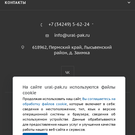
КОНТАКТЫ
+7 (34249) 5-62-24
info@ural-pak.ru
618962, Пермский край, Лысьвенский
район, д. Заимка
На сайте ural-pak.ru используются файлы
cookie
Продолжая использовать наш сайт,
Вы соглашаетесь на
обработку файлов cookie
, которые включают в себя:
2026 © ООО «ТД Урал ПАК»
сведения о местоположении; тип, язык и версию
Политика конфиденциальности
операционной системы и браузера; сведения об
используемом устройстве. Данные обрабатываются
для предоставления наших услуг и улучшения качества
Разработка сайтов
работы нашего веб-сайта и сервисов.