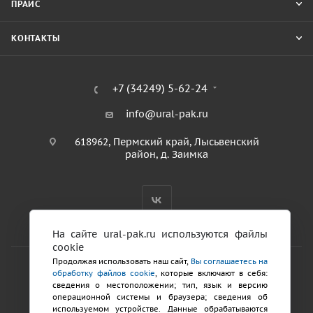
ПРАЙС
КОНТАКТЫ
+7 (34249) 5-62-24
info@ural-pak.ru
618962, Пермский край, Лысьвенский
район, д. Заимка
На сайте ural-pak.ru используются файлы
cookie
Продолжая использовать наш сайт,
Вы соглашаетесь на
обработку файлов cookie
, которые включают в себя:
2026 © ООО «ТД Урал ПАК»
сведения о местоположении; тип, язык и версию
Политика конфиденциальности
операционной системы и браузера; сведения об
используемом устройстве. Данные обрабатываются