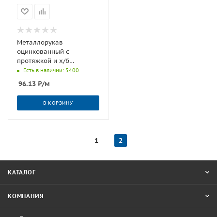
Металлорукав
оцинкованный с
протяжкой и х/б
уплотнением РЗ-Ц-Х 25
Есть в наличии: 5400
(25),м
96.13
₽
/м
В КОРЗИНУ
1
2
КАТАЛОГ
КОМПАНИЯ