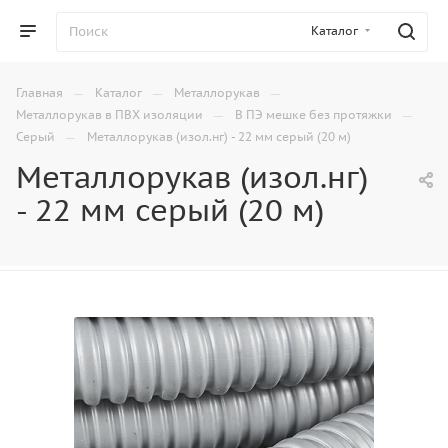
Каталог
—
—
—
Главная
Каталог
Металлорукав
—
—
Металлорукав в ПВХ изоляции
В ПЭ мешке без протяжки
—
Серый
Металлорукав (изол.нг) - 22 мм серый (20 м)
Металлорукав (изол.нг)
- 22 мм серый (20 м)