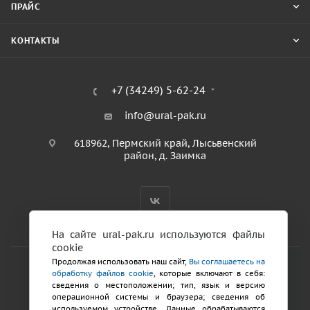
ПРАЙС
КОНТАКТЫ
+7 (34249) 5-62-24
info@ural-pak.ru
618962, Пермский край, Лысьвенский
район, д. Заимка
На сайте ural-pak.ru используются файлы
cookie
Продолжая использовать наш сайт,
Вы соглашаетесь на
обработку файлов cookie
, которые включают в себя:
2026 © ООО «ТД Урал ПАК»
сведения о местоположении; тип, язык и версию
Политика конфиденциальности
операционной системы и браузера; сведения об
используемом устройстве. Данные обрабатываются