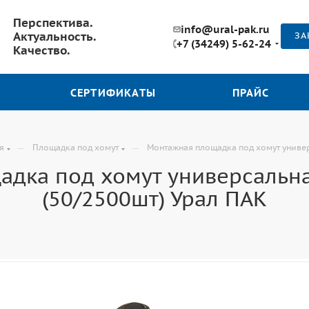
Перспектива.
info@ural-pak.ru
Актуальность.
ЗА
+7 (34249) 5-62-24
Качество.
СЕРТИФИКАТЫ
ПРАЙС
—
—
я
Площадка под хомут
Монтажная площадка под хомут универ
дка под хомут универсальн
(50/2500шт) Урал ПАК