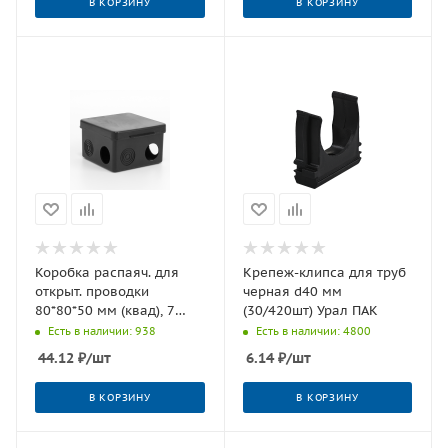
В КОРЗИНУ
В КОРЗИНУ
Коробка распаяч. для
Крепеж-клипса для труб
открыт. проводки
черная d40 мм
80*80*50 мм (квад), 7
(30/420шт) Урал ПАК
входов (гермов) черная
Есть в наличии: 938
Есть в наличии: 4800
IP54 (32 шт) УП
44.12
₽
/шт
6.14
₽
/шт
В КОРЗИНУ
В КОРЗИНУ