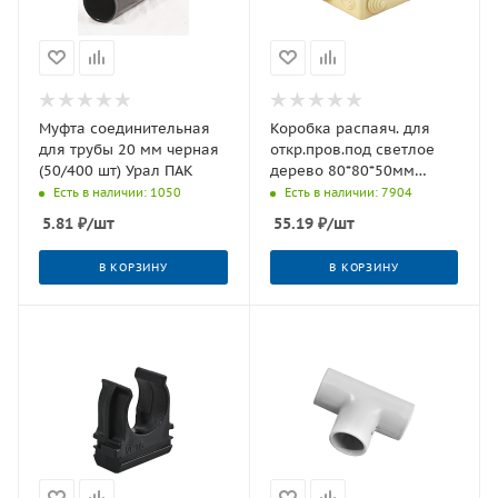
Муфта соединительная
Коробка распаяч. для
для трубы 20 мм черная
откр.пров.под светлое
(50/400 шт) Урал ПАК
дерево 80*80*50мм
(квад.),7 входов (
Есть в наличии: 1050
Есть в наличии: 7904
герм.),IP54,(32),шт.
5.81
₽
/шт
55.19
₽
/шт
В КОРЗИНУ
В КОРЗИНУ