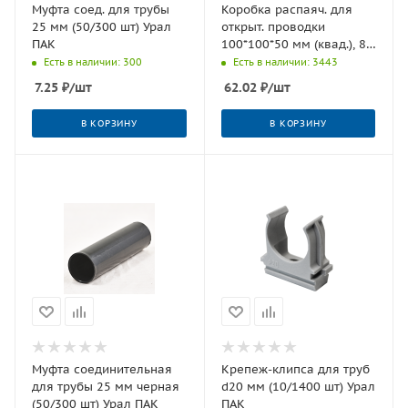
Муфта соед. для трубы
Коробка распаяч. для
25 мм (50/300 шт) Урал
открыт. проводки
ПАК
100*100*50 мм (квад.), 8
входов,инд.штрих-код,
Есть в наличии: 300
Есть в наличии: 3443
IP54,(60),шт.
7.25
₽
/шт
62.02
₽
/шт
В КОРЗИНУ
В КОРЗИНУ
Муфта соединительная
Крепеж-клипса для труб
для трубы 25 мм черная
d20 мм (10/1400 шт) Урал
(50/300 шт) Урал ПАК
ПАК