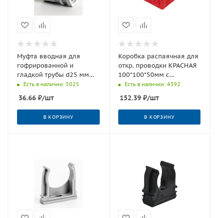
Муфта вводная для
Коробка распаячная для
гофрированной и
откр. проводки КРАСНАЯ
гладкой трубы d25 мм
100*100*50мм с
(25/250 шт) Урал ПАК
гермовводами,
Есть в наличии: 5025
Есть в наличии: 4392
ОГНЕСТОЙКАЯ (FR) (18 шт)
36.66
₽
/шт
152.39
₽
/шт
В КОРЗИНУ
В КОРЗИНУ