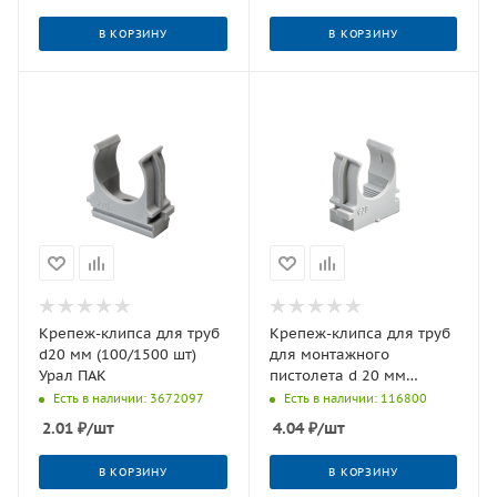
В КОРЗИНУ
В КОРЗИНУ
Крепеж-клипса для труб
Крепеж-клипса для труб
d20 мм (100/1500 шт)
для монтажного
Урал ПАК
пистолета d 20 мм
(100/1500), шт
Есть в наличии: 3672097
Есть в наличии: 116800
2.01
₽
/шт
4.04
₽
/шт
В КОРЗИНУ
В КОРЗИНУ