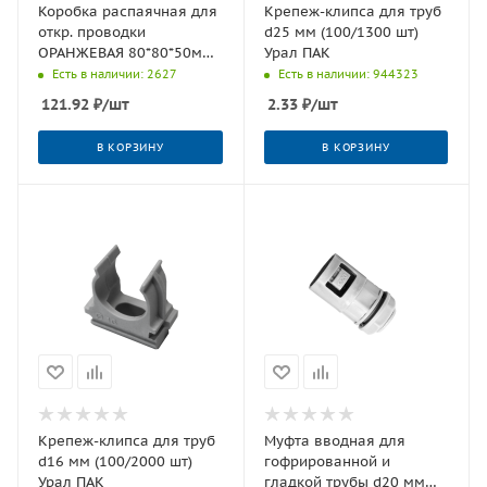
Коробка распаячная для
Крепеж-клипса для труб
откр. проводки
d25 мм (100/1300 шт)
ОРАНЖЕВАЯ 80*80*50мм
Урал ПАК
с гермовводами,
Есть в наличии: 2627
Есть в наличии: 944323
ОГНЕСТОЙКАЯ (FR) (32 шт)
121.92
₽
/шт
2.33
₽
/шт
В КОРЗИНУ
В КОРЗИНУ
Крепеж-клипса для труб
Муфта вводная для
d16 мм (100/2000 шт)
гофрированной и
Урал ПАК
гладкой трубы d20 мм