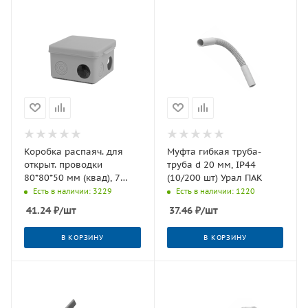
Коробка распаяч. для
Муфта гибкая труба-
открыт. проводки
труба d 20 мм, IP44
80*80*50 мм (квад), 7
(10/200 шт) Урал ПАК
входов (гермовв) IP54
Есть в наличии: 3229
Есть в наличии: 1220
(100 шт) Урал ПАК
41.24
₽
/шт
37.46
₽
/шт
В КОРЗИНУ
В КОРЗИНУ