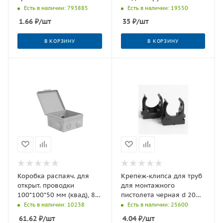
(50/350 шт) Урал ПАК
Есть в наличии: 793885
Есть в наличии: 19550
1.66
₽
/шт
35
₽
/шт
В КОРЗИНУ
В КОРЗИНУ
Коробка распаяч. для
Крепеж-клипса для труб
открыт. проводки
для монтажного
100*100*50 мм (квад), 8
пистолета черная d 20
входов (гермовв) IP54
мм (100/1500 шт) Урал
Есть в наличии: 10238
Есть в наличии: 25600
(60 шт) Урал ПАК
ПАК
61.62
₽
/шт
4.04
₽
/шт