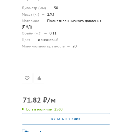
Диаметр (мм)
—
50
Масса (кг)
—
2.93
Материал
—
Полиэтилен низкого давления
(ПНД)
Объём (м3)
—
0.11
Цвет
—
орнажевый
Минимальная кратность
—
20
71.82
₽
/м
Есть в наличии: 2560
КУПИТЬ В 1 КЛИК