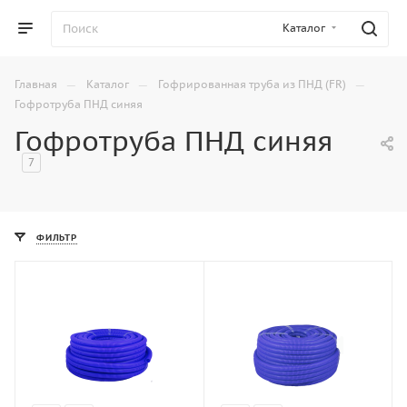
Каталог
—
—
—
Главная
Каталог
Гофрированная труба из ПНД (FR)
Гофротруба ПНД синяя
Гофротруба ПНД синяя
7
ФИЛЬТР