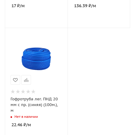
17
₽
/м
136.39
₽
/м
Гофротруба лег. ПНД 20
мм с пр. (синяя) (100м.),
м
Нет в наличии
22.46
₽
/м