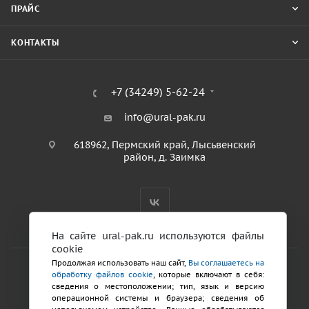
ПРАЙС
КОНТАКТЫ
+7 (34249) 5-62-24
info@ural-pak.ru
618962, Пермский край, Лысьвенский
район, д. Заимка
На сайте ural-pak.ru используются файлы
cookie
Продолжая использовать наш сайт,
Вы соглашаетесь на
обработку файлов cookie
, которые включают в себя:
2026 © ООО «ТД Урал ПАК»
сведения о местоположении; тип, язык и версию
Политика конфиденциальности
операционной системы и браузера; сведения об