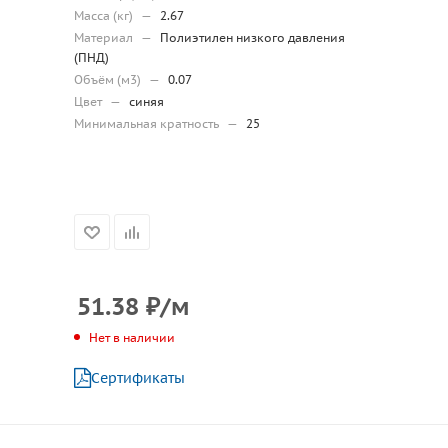
Масса (кг)
—
2.67
Материал
—
Полиэтилен низкого давления
(ПНД)
Объём (м3)
—
0.07
Цвет
—
синяя
Минимальная кратность
—
25
51.38
₽
/м
Нет в наличии
Сертификаты