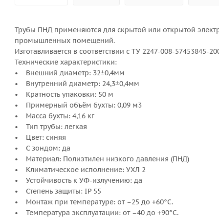
Трубы ПНД применяются для скрытой или открытой элект
промышленных помещений.
Изготавливается в соответствии с ТУ 2247-008-57453845-20
Технические характеристики:
• Внешний диаметр: 32±0,4мм
• Внутренний диаметр: 24,3±0,4мм
• Кратность упаковки: 50 м
• Примерный объём бухты: 0,09 м3
• Масса бухты: 4,16 кг
• Тип трубы: легкая
• Цвет: синяя
• С зондом: да
• Материал: Полиэтилен низкого давления (ПНД)
• Климатическое исполнение: УХЛ 2
• Устойчивость к УФ-излучению: да
• Степень защиты: IP 55
• Монтаж при температуре: от –25 до +60°С.
• Температура эксплуатации: от –40 до +90°С.