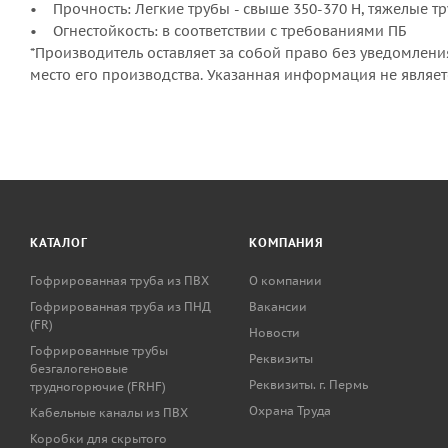
• Прочность: Легкие трубы - свыше 350-370 Н, тяжелые труб
• Огнестойкость: в соответствии с требованиями ПБ
*Производитель оставляет за собой право без уведомлени
место его производства. Указанная информация не являе
КАТАЛОГ
КОМПАНИЯ
Гофрированная труба из ПВХ
О компании
Гофрированная труба из ПНД
Вакансии
(FR)
Новости
Гофрированные трубы
Реквизиты
безгалогеновые
Реквизиты. г. Пермь
трудногорючие (FRHF)
Охрана Труда
Кабельные каналы из ПВХ
Коробки для скрытого