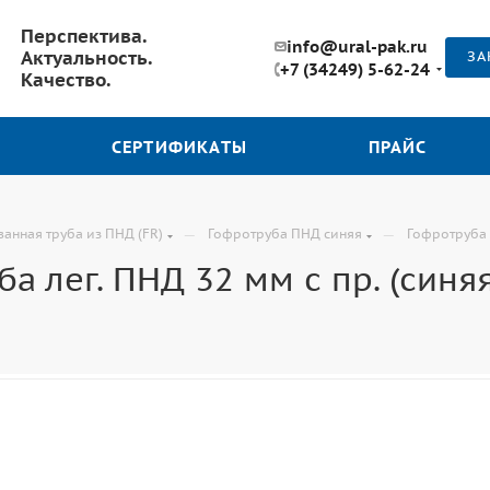
Перспектива.
info@ural-pak.ru
Актуальность.
ЗА
+7 (34249) 5-62-24
Качество.
СЕРТИФИКАТЫ
ПРАЙС
—
—
анная труба из ПНД (FR)
Гофротруба ПНД синяя
Гофротруба л
а лег. ПНД 32 мм с пр. (синяя)