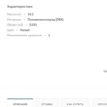
Характеристики
Масса (кг)
—
10.2
Материал
—
Поливинилхлорид (ПВХ)
Объём (м3)
—
0.031
Цвет
—
белый
Минимальная кратность
—
2
Це
ОПИСАНИЕ
ОТЗЫВЫ
КАК КУПИТЬ
ОПЛАТ