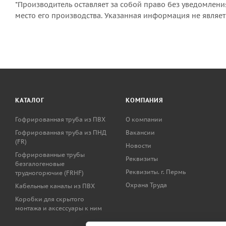
*Производитель оставляет за собой право без уведомлени
место его производства. Указанная информация не являе
КАТАЛОГ
КОМПАНИЯ
Гофрированная труба из ПВХ
О компании
Гофрированная труба из ПНД
Вакансии
(FR)
Новости
Гофрированные трубы
Реквизиты
безгалогеновые
Реквизиты. г. Пермь
трудногорючие (FRHF)
Охрана Труда
Кабельные каналы из ПВХ
Коробки для скрытого
монтажа и аксессуары к ним