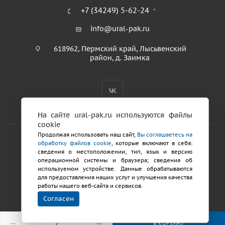
+7 (34249) 5-62-24
info@ural-pak.ru
618962, Пермский край, Лысьвенский
район, д. Заимка
На сайте ural-pak.ru используются файлы
cookie
Продолжая использовать наш сайт,
Вы соглашаетесь на
обработку файлов cookie
, которые включают в себя:
2026 © ООО «ТД Урал ПАК»
сведения о местоположении; тип, язык и версию
Политика конфиденциальности
операционной системы и браузера; сведения об
используемом устройстве. Данные обрабатываются
для предоставления наших услуг и улучшения качества
Разработка сайтов
работы нашего веб-сайта и сервисов.
Продвижение
Согласен
сайта
В КОРЗИНУ