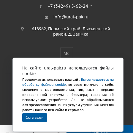
+7 (34249) 5-62-24
info@ural-pak.ru
618962, Пермский край, Лысьвенский
район, д. Заимка
На сайте ural-pak.ru используются файлы
cookie
Продолжая использовать наш сайт,
Вы соглашаетесь на
обработку файлов cookie
, которые включают в себя:
2026 © ООО «ТД Урал ПАК»
сведения о местоположении; тип, язык и версию
Политика конфиденциальности
операционной системы и браузера; сведения об
используемом устройстве. Данные обрабатываются
для предоставления наших услуг и улучшения качества
Разработка сайтов
работы нашего веб-сайта и сервисов.
Продвижение
Согласен
сайта
В КОРЗИНУ