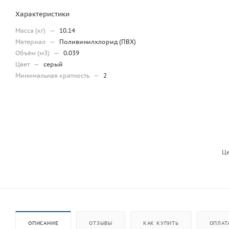
Характеристики
Масса (кг)
—
10.14
Материал
—
Поливинилхлорид (ПВХ)
Объём (м3)
—
0.039
Цвет
—
серый
Минимальная кратность
—
2
Це
ОПИСАНИЕ
ОТЗЫВЫ
КАК КУПИТЬ
ОПЛАТ