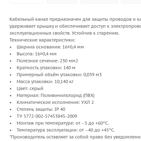
Кабельный канал предназначен для защиты проводов и к
удерживает крышку и обеспечивает доступ к электропрово
эксплуатационных свойств. Устойчив к старению.
Технические характеристики:
• Ширина основания: 16±0,4 мм
• Высота: 16±0,4 мм
• Полезное сечение: 230 мм2
• Кратность упаковки: 140 м
• Примерный объём упаковки: 0,039 м3
• Масса упаковки: 10,140 кг
• Цвет: серый
• Материал: Поливинилхлорид (ПВХ)
• Климатическое исполнение: УХЛ 2
• Степень защиты: IP 40
• ТУ 5772-002-57453845-2009
• Монтаж при температуре: от –5 до +60°С.
• Температура эксплуатации: от –40 до +45°С.
*Производитель оставляет за собой право без уведомлени