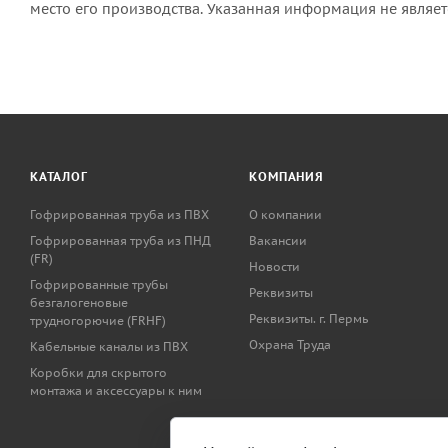
место его производства. Указанная информация не являе
КАТАЛОГ
КОМПАНИЯ
Гофрированная труба из ПВХ
О компании
Гофрированная труба из ПНД
Вакансии
(FR)
Новости
Гофрированные трубы
Реквизиты
безгалогеновые
Реквизиты. г. Пермь
трудногорючие (FRHF)
Охрана Труда
Кабельные каналы из ПВХ
Коробки для скрытого
монтажа и аксессуары к ним