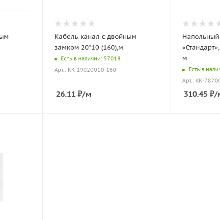
ным
Кабель-канал с двойным
Напольный 
замком 20*10 (160),м
«Стандарт»,
м
Есть в наличии: 57018
Есть в нали
Арт.: КК-19020010-160
Арт.: КК-7870
26.11
₽
/м
310.45
₽
/