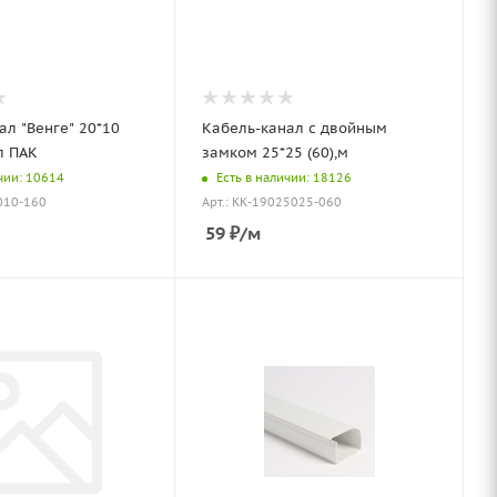
ал "Венге" 20*10
Кабель-канал с двойным
л ПАК
замком 25*25 (60),м
чии: 10614
Есть в наличии: 18126
010-160
Арт.: КК-19025025-060
59
₽
/м