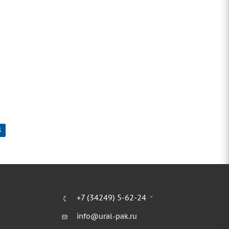
5
+7 (34249) 5-62-24
info@ural-pak.ru