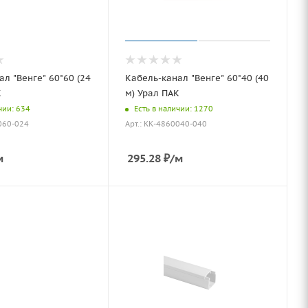
л "Венге" 60*60 (24
Кабель-канал "Венге" 60*40 (40
К
м) Урал ПАК
чии: 634
Есть в наличии: 1270
060-024
Арт.: КК-4860040-040
м
295.28
₽
/м