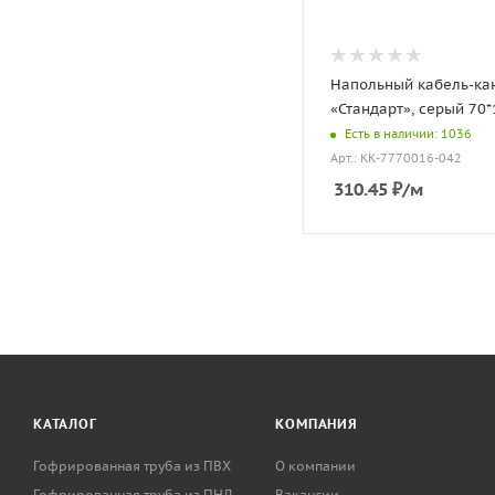
Напольный кабель-ка
«Стандарт», серый 70*
Есть в наличии: 1036
Арт.: КК-7770016-042
310.45
₽
/м
КАТАЛОГ
КОМПАНИЯ
Гофрированная труба из ПВХ
О компании
Гофрированная труба из ПНД
Вакансии