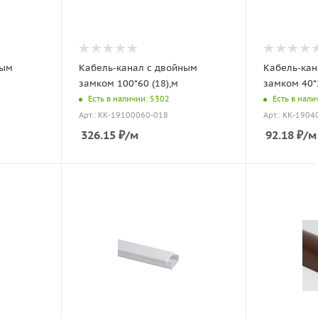
ным
Кабель-канал с двойным
Кабель-кан
замком 100*60 (18),м
замком 40*2
Есть в наличии: 5302
Есть в нали
Арт.: КК-19100060-018
Арт.: КК-190
326.15
₽
/м
92.18
₽
/м