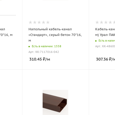
нал
Напольный кабель-канал
Кабель-кана
0*16, м
«Стандарт», серый бетон 70*16,
м) Урал ПА
м
Есть в нали
Есть в наличии: 1558
Арт.: КК-4860
Арт.: КК-7117016-042
310.45
₽
/м
307.36
₽
/