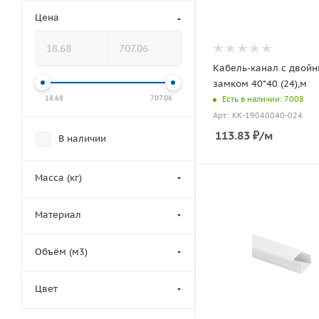
Цена
Кабель-канал с двой
замком 40*40 (24),м
18.68
707.06
Есть в наличии: 7008
Арт.: КК-19040040-024
113.83
₽
/м
В наличии
Масса (кг)
Материал
Объём (м3)
Цвет