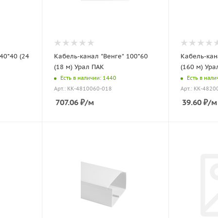
40*40 (24
Кабель-канал "Венге" 100*60
Кабель-кан
(18 м) Урал ПАК
(160 м) Ура
Есть в наличии: 1440
Есть в нали
Арт.: КК-4810060-018
Арт.: КК-4820
707.06
₽
/м
39.60
₽
/м