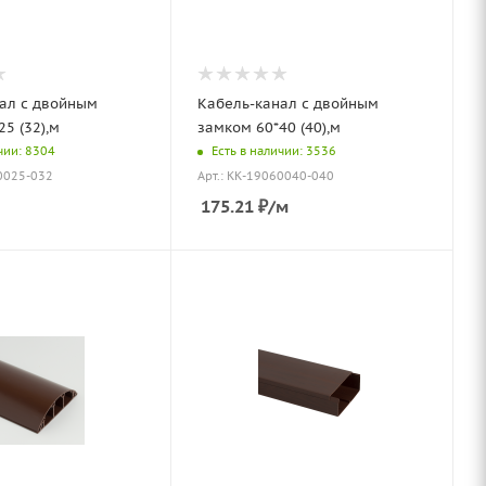
ал с двойным
Кабель-канал с двойным
5 (32),м
замком 60*40 (40),м
чии: 8304
Есть в наличии: 3536
40025-032
Арт.: КК-19060040-040
175.21
₽
/м